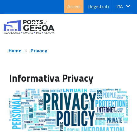
Accedi
Registrati
Lingua
ITA
attiva:
Home
Privacy
Informativa Privacy