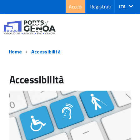
Accedi
Registrati
Lingua
ITA
attiva:
Home
Accessibilità
Accessibilità