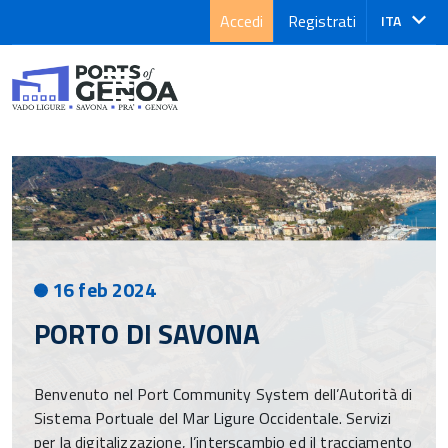
Accedi
Registrati
Lingua
ITA
attiva:
16 feb 2024
PORTO DI SAVONA
Benvenuto nel Port Community System dell’Autorità di
Sistema Portuale del Mar Ligure Occidentale. Servizi
per la digitalizzazione, l’interscambio ed il tracciamento