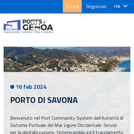
Accedi
Registrati
Lingua
ITA
attiva:
16 feb 2024
PORTO DI SAVONA
Benvenuto nel Port Community System dell’Autorità di
Sistema Portuale del Mar Ligure Occidentale. Servizi
per la digitalizzazione, l’interscambio ed il tracciamento