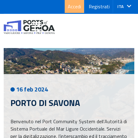
Accedi
Registrati
Lingua
ITA
attiva:
16 feb 2024
PORTO DI SAVONA
Benvenuto nel Port Community System dell’Autorità di
Sistema Portuale del Mar Ligure Occidentale. Servizi
per la digitalizzazione, l’interscambio ed il tracciamento