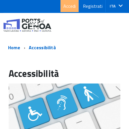
Accedi
Registrati
Lingua
ITA
attiva:
Home
Accessibilità
Accessibilità