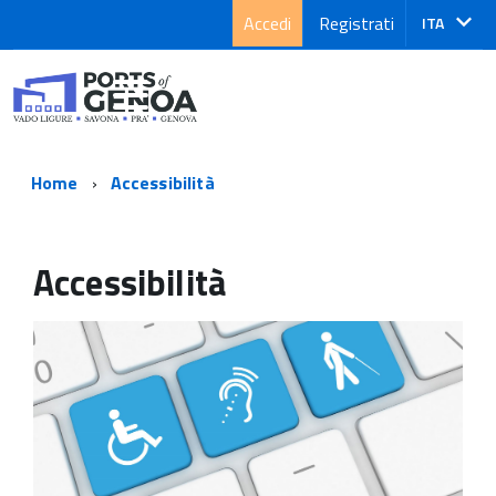
Accedi
Registrati
Lingua
ITA
attiva:
Home
Accessibilità
Accessibilità